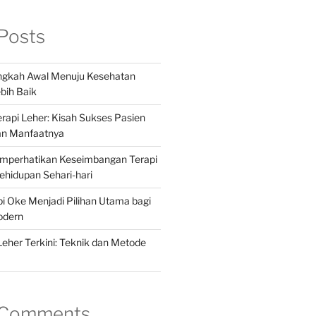
Posts
angkah Awal Menuju Kesehatan
bih Baik
api Leher: Kisah Sukses Pasien
an Manfaatnya
mperhatikan Keseimbangan Terapi
hidupan Sehari-hari
 Oke Menjadi Pilihan Utama bagi
odern
Leher Terkini: Teknik dan Metode
 Comments