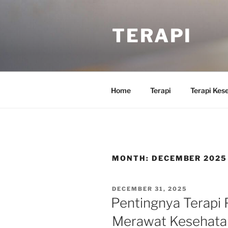
Skip
to
TERAPI
content
Home
Terapi
Terapi Kes
MONTH:
DECEMBER 2025
POSTED
DECEMBER 31, 2025
ON
Pentingnya Terapi
Merawat Kesehata