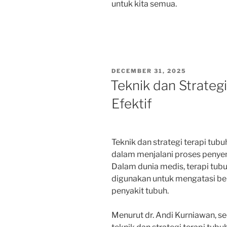
untuk kita semua.
POSTED
DECEMBER 31, 2025
ON
Teknik dan Strateg
Efektif
Teknik dan strategi terapi tub
dalam menjalani proses penyem
Dalam dunia medis, terapi tu
digunakan untuk mengatasi be
penyakit tubuh.
Menurut dr. Andi Kurniawan, seo