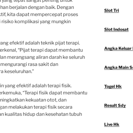
uh yang tepat sangat penting untuk
an berjalan dengan baik. Dengan
Slot Tri
tif, kita dapat mempercepat proses
risiko komplikasi yang mungkin
Slot Indosat
ang efektif adalah teknik pijat terapi.
Angka Keluar
terkenal, “Pijat terapi dapat membantu
an merangsang aliran darah ke seluruh
 mengurangi rasa sakit dan
Angka Main S
a keseluruhan.”
in yang efektif adalah terapi fisik.
Togel Hk
terkemuka, “Terapi fisik dapat membantu
ningkatkan kekuatan otot, dan
Result Sdy
gan melakukan terapi fisik secara
an kualitas hidup dan kesehatan tubuh
Live Hk