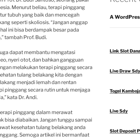
esia. Menurut beliau, terapi pinggang
ur tubuh yang baik dan mencegah
A WordPres
akang seperti skoliosis. “Jangan anggap
 hal ini bisa berdampak besar pada
,” tambah Prof. Budi.
Link Slot Dan
g juga dapat membantu mengatasi
eo, nyeri otot, dan bahkan gangguan
engan melakukan terapi pinggang secara
Live Draw Sd
sehatan tulang belakang kita dengan
belakang menjadi lemah dan rentan
pi pinggang secara rutin untuk menjaga
Togel Kamboj
,” kata Dr. Andi.
Live Sdy
terapi pinggang dalam merawat
ak bisa diabaikan. Jangan tunggu sampai
awat kesehatan tulang belakang anda
Slot Deposit 
inggang. Semoga artikel ini bermanfaat