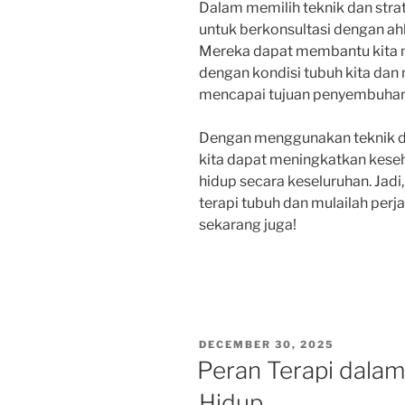
Dalam memilih teknik dan strate
untuk berkonsultasi dengan ah
Mereka dapat membantu kita m
dengan kondisi tubuh kita da
mencapai tujuan penyembuhan
Dengan menggunakan teknik dan
kita dapat meningkatkan kese
hidup secara keseluruhan. Jadi
terapi tubuh dan mulailah pe
sekarang juga!
POSTED
DECEMBER 30, 2025
ON
Peran Terapi dalam
Hidup