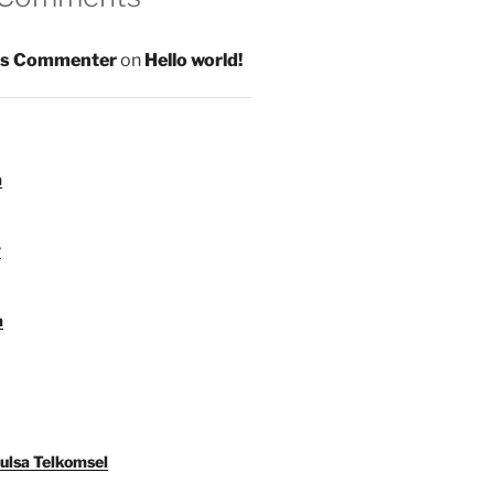
s Commenter
on
Hello world!
a
y
a
Pulsa Telkomsel