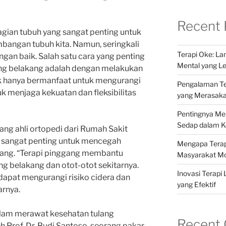
Recent 
gian tubuh yang sangat penting untuk
bangan tubuh kita. Namun, seringkali
Terapi Oke: L
gan baik. Salah satu cara yang penting
Mental yang Le
ng belakang adalah dengan melakukan
dak hanya bermanfaat untuk mengurangi
Pengalaman Ter
uk menjaga kekuatan dan fleksibilitas
yang Merasak
Pentingnya Me
Sedap dalam Ke
ang ahli ortopedi dari Rumah Sakit
g sangat penting untuk mencegah
Mengapa Terapi
kang. “Terapi pinggang membantu
Masyarakat M
g belakang dan otot-otot sekitarnya.
Inovasi Terapi 
 dapat mengurangi risiko cidera dan
yang Efektif
arnya.
alam merawat kesehatan tulang
Recent
 Prof. Dr. Budi Santoso, seorang pakar