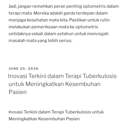
Jadi, jangan remehkan peran penting optometris dalam
terapi mata. Mereka adalah garda terdepan dalam
menjaga kesehatan mata kita. Pastikan untuk rutin
melakukan pemeriksaan mata ke optometris
setidaknya sekali dalam setahun untuk mencegah
masalah mata yang lebih serius.
POSTED
JUNE 29, 2026
ON
Inovasi Terkini dalam Terapi Tuberkulosis
untuk Meningkatkan Kesembuhan
Pasien
Inovasi Terkini dalam Terapi Tuberkulosis untuk
Meningkatkan Kesembuhan Pasien