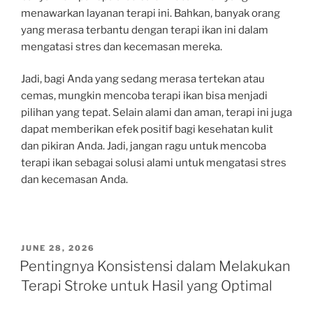
menawarkan layanan terapi ini. Bahkan, banyak orang
yang merasa terbantu dengan terapi ikan ini dalam
mengatasi stres dan kecemasan mereka.
Jadi, bagi Anda yang sedang merasa tertekan atau
cemas, mungkin mencoba terapi ikan bisa menjadi
pilihan yang tepat. Selain alami dan aman, terapi ini juga
dapat memberikan efek positif bagi kesehatan kulit
dan pikiran Anda. Jadi, jangan ragu untuk mencoba
terapi ikan sebagai solusi alami untuk mengatasi stres
dan kecemasan Anda.
POSTED
JUNE 28, 2026
ON
Pentingnya Konsistensi dalam Melakukan
Terapi Stroke untuk Hasil yang Optimal