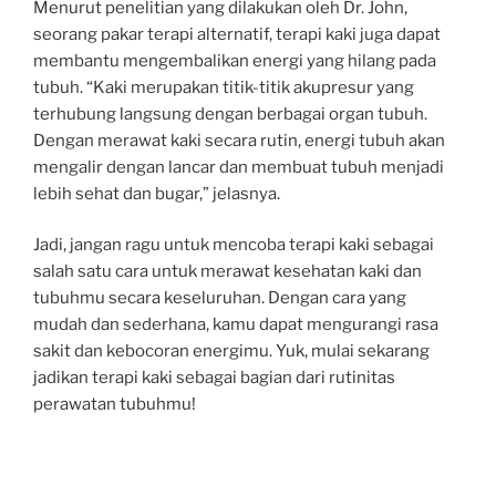
Menurut penelitian yang dilakukan oleh Dr. John,
seorang pakar terapi alternatif, terapi kaki juga dapat
membantu mengembalikan energi yang hilang pada
tubuh. “Kaki merupakan titik-titik akupresur yang
terhubung langsung dengan berbagai organ tubuh.
Dengan merawat kaki secara rutin, energi tubuh akan
mengalir dengan lancar dan membuat tubuh menjadi
lebih sehat dan bugar,” jelasnya.
Jadi, jangan ragu untuk mencoba terapi kaki sebagai
salah satu cara untuk merawat kesehatan kaki dan
tubuhmu secara keseluruhan. Dengan cara yang
mudah dan sederhana, kamu dapat mengurangi rasa
sakit dan kebocoran energimu. Yuk, mulai sekarang
jadikan terapi kaki sebagai bagian dari rutinitas
perawatan tubuhmu!