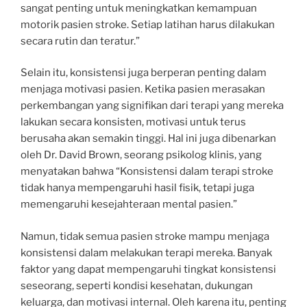
sangat penting untuk meningkatkan kemampuan
motorik pasien stroke. Setiap latihan harus dilakukan
secara rutin dan teratur.”
Selain itu, konsistensi juga berperan penting dalam
menjaga motivasi pasien. Ketika pasien merasakan
perkembangan yang signifikan dari terapi yang mereka
lakukan secara konsisten, motivasi untuk terus
berusaha akan semakin tinggi. Hal ini juga dibenarkan
oleh Dr. David Brown, seorang psikolog klinis, yang
menyatakan bahwa “Konsistensi dalam terapi stroke
tidak hanya mempengaruhi hasil fisik, tetapi juga
memengaruhi kesejahteraan mental pasien.”
Namun, tidak semua pasien stroke mampu menjaga
konsistensi dalam melakukan terapi mereka. Banyak
faktor yang dapat mempengaruhi tingkat konsistensi
seseorang, seperti kondisi kesehatan, dukungan
keluarga, dan motivasi internal. Oleh karena itu, penting