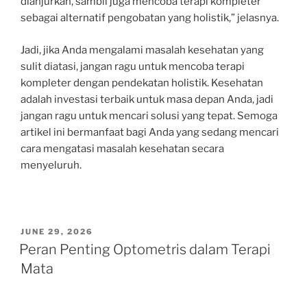
dianjurkan, sambil juga mencoba terapi kompleter
sebagai alternatif pengobatan yang holistik,” jelasnya.
Jadi, jika Anda mengalami masalah kesehatan yang
sulit diatasi, jangan ragu untuk mencoba terapi
kompleter dengan pendekatan holistik. Kesehatan
adalah investasi terbaik untuk masa depan Anda, jadi
jangan ragu untuk mencari solusi yang tepat. Semoga
artikel ini bermanfaat bagi Anda yang sedang mencari
cara mengatasi masalah kesehatan secara
menyeluruh.
POSTED
JUNE 29, 2026
ON
Peran Penting Optometris dalam Terapi
Mata