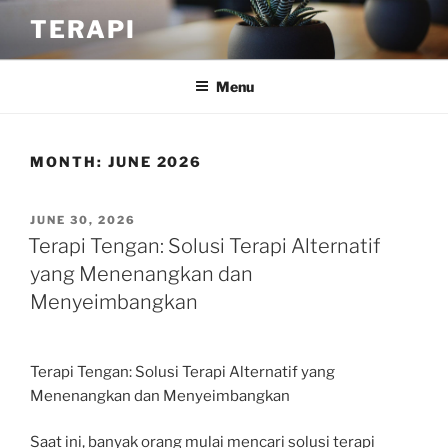
Skip
TERAPI
to
content
Menu
MONTH:
JUNE 2026
POSTED
JUNE 30, 2026
ON
Terapi Tengan: Solusi Terapi Alternatif
yang Menenangkan dan
Menyeimbangkan
Terapi Tengan: Solusi Terapi Alternatif yang
Menenangkan dan Menyeimbangkan
Saat ini, banyak orang mulai mencari solusi terapi