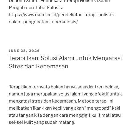
Dr. John Smith: Pendekatan Terapi Holistik Dalam
Pengobatan Tuberkulosis.
https://www.rscm.co.id/pendekatan-terapi-holistik-
dalam-pengobatan-tuberkulosis/
POSTED
JUNE 28, 2026
ON
Terapi Ikan: Solusi Alami untuk Mengatasi
Stres dan Kecemasan
Terapi ikan ternyata bukan hanya sekadar tren belaka,
namun juga merupakan solusi alami yang efektif untuk
mengatasi stres dan kecemasan. Metode terapi ini
melibatkan ikan-ikan kecil yang akan “mengobati” kaki
atau tangan kita dengan cara menggigit kulit mati atau
sel-sel kulit yang sudah matang.