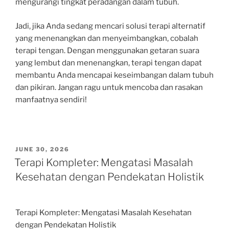
mengurangi tingkat peradangan dalam tubuh.
Jadi, jika Anda sedang mencari solusi terapi alternatif
yang menenangkan dan menyeimbangkan, cobalah
terapi tengan. Dengan menggunakan getaran suara
yang lembut dan menenangkan, terapi tengan dapat
membantu Anda mencapai keseimbangan dalam tubuh
dan pikiran. Jangan ragu untuk mencoba dan rasakan
manfaatnya sendiri!
POSTED
JUNE 30, 2026
ON
Terapi Kompleter: Mengatasi Masalah
Kesehatan dengan Pendekatan Holistik
Terapi Kompleter: Mengatasi Masalah Kesehatan
dengan Pendekatan Holistik