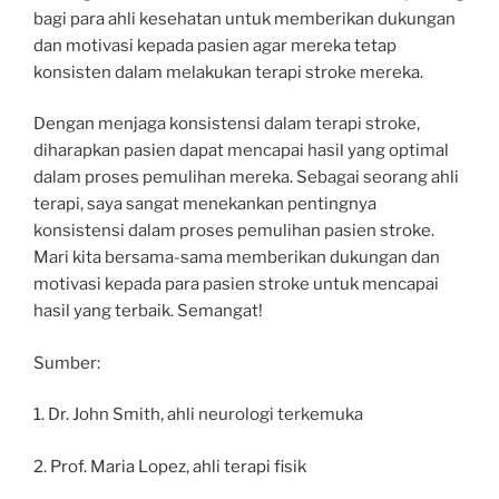
bagi para ahli kesehatan untuk memberikan dukungan
dan motivasi kepada pasien agar mereka tetap
konsisten dalam melakukan terapi stroke mereka.
Dengan menjaga konsistensi dalam terapi stroke,
diharapkan pasien dapat mencapai hasil yang optimal
dalam proses pemulihan mereka. Sebagai seorang ahli
terapi, saya sangat menekankan pentingnya
konsistensi dalam proses pemulihan pasien stroke.
Mari kita bersama-sama memberikan dukungan dan
motivasi kepada para pasien stroke untuk mencapai
hasil yang terbaik. Semangat!
Sumber:
1. Dr. John Smith, ahli neurologi terkemuka
2. Prof. Maria Lopez, ahli terapi fisik