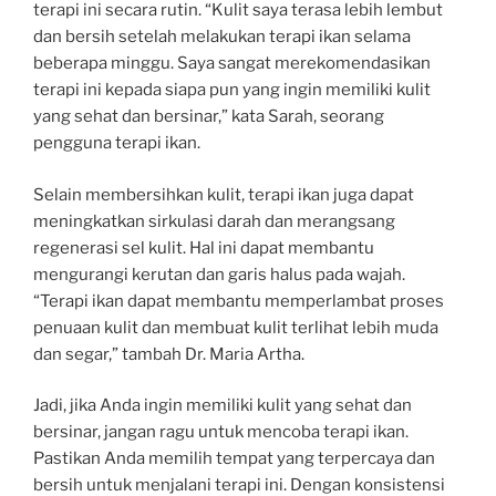
terapi ini secara rutin. “Kulit saya terasa lebih lembut
dan bersih setelah melakukan terapi ikan selama
beberapa minggu. Saya sangat merekomendasikan
terapi ini kepada siapa pun yang ingin memiliki kulit
yang sehat dan bersinar,” kata Sarah, seorang
pengguna terapi ikan.
Selain membersihkan kulit, terapi ikan juga dapat
meningkatkan sirkulasi darah dan merangsang
regenerasi sel kulit. Hal ini dapat membantu
mengurangi kerutan dan garis halus pada wajah.
“Terapi ikan dapat membantu memperlambat proses
penuaan kulit dan membuat kulit terlihat lebih muda
dan segar,” tambah Dr. Maria Artha.
Jadi, jika Anda ingin memiliki kulit yang sehat dan
bersinar, jangan ragu untuk mencoba terapi ikan.
Pastikan Anda memilih tempat yang terpercaya dan
bersih untuk menjalani terapi ini. Dengan konsistensi