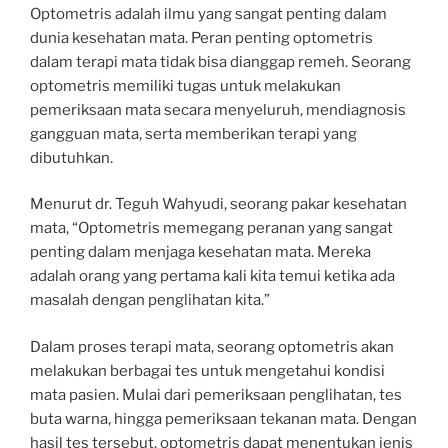
Optometris adalah ilmu yang sangat penting dalam
dunia kesehatan mata. Peran penting optometris
dalam terapi mata tidak bisa dianggap remeh. Seorang
optometris memiliki tugas untuk melakukan
pemeriksaan mata secara menyeluruh, mendiagnosis
gangguan mata, serta memberikan terapi yang
dibutuhkan.
Menurut dr. Teguh Wahyudi, seorang pakar kesehatan
mata, “Optometris memegang peranan yang sangat
penting dalam menjaga kesehatan mata. Mereka
adalah orang yang pertama kali kita temui ketika ada
masalah dengan penglihatan kita.”
Dalam proses terapi mata, seorang optometris akan
melakukan berbagai tes untuk mengetahui kondisi
mata pasien. Mulai dari pemeriksaan penglihatan, tes
buta warna, hingga pemeriksaan tekanan mata. Dengan
hasil tes tersebut, optometris dapat menentukan jenis