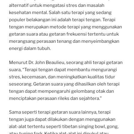
alternatif untuk mengatasi stres dan masalah
kesehatan mental. Salah satu terapi yang sedang
populer belakangan ini adalah terapi tengan. Terapi
tengan merupakan metode terapi yang menggunakan
getaran suara atau getaran frekuensi tertentu untuk
merangsang perasaan tenang dan menyeimbangkan
energi dalam tubuh.
Menurut Dr. John Beaulieu, seorang ahli terapi getaran
suara, “Terapi tengan dapat membantu mengurangi
stres, kecemasan, dan meningkatkan kualitas tidur
seseorang. Getaran suara yang dihasilkan oleh terapi
tengan dapat mempengaruhi gelombang otak dan
menciptakan perasaan rileks dan sejahtera.”
Sama seperti terapi getaran suara lainnya, terapi
tengan juga dapat dilakukan dengan menggunakan
alat-alat tertentu seperti tibetan singing bowl, gong,
atau tuning fork. Ketika alat-alat ini dipukul atau