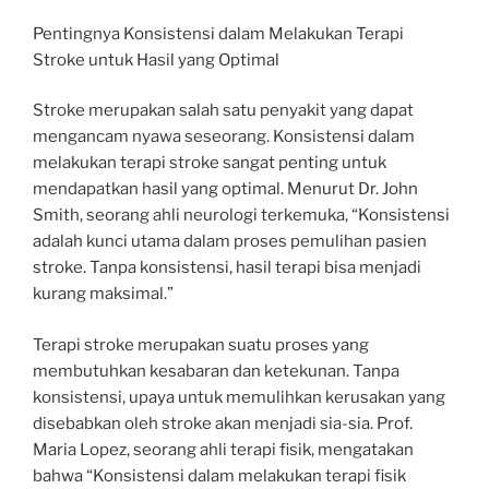
Pentingnya Konsistensi dalam Melakukan Terapi
Stroke untuk Hasil yang Optimal
Stroke merupakan salah satu penyakit yang dapat
mengancam nyawa seseorang. Konsistensi dalam
melakukan terapi stroke sangat penting untuk
mendapatkan hasil yang optimal. Menurut Dr. John
Smith, seorang ahli neurologi terkemuka, “Konsistensi
adalah kunci utama dalam proses pemulihan pasien
stroke. Tanpa konsistensi, hasil terapi bisa menjadi
kurang maksimal.”
Terapi stroke merupakan suatu proses yang
membutuhkan kesabaran dan ketekunan. Tanpa
konsistensi, upaya untuk memulihkan kerusakan yang
disebabkan oleh stroke akan menjadi sia-sia. Prof.
Maria Lopez, seorang ahli terapi fisik, mengatakan
bahwa “Konsistensi dalam melakukan terapi fisik