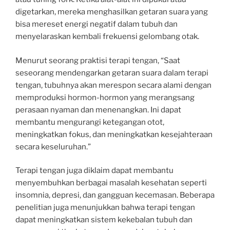
digetarkan, mereka menghasilkan getaran suara yang
bisa mereset energi negatif dalam tubuh dan
menyelaraskan kembali frekuensi gelombang otak.
Menurut seorang praktisi terapi tengan, “Saat
seseorang mendengarkan getaran suara dalam terapi
tengan, tubuhnya akan merespon secara alami dengan
memproduksi hormon-hormon yang merangsang
perasaan nyaman dan menenangkan. Ini dapat
membantu mengurangi ketegangan otot,
meningkatkan fokus, dan meningkatkan kesejahteraan
secara keseluruhan.”
Terapi tengan juga diklaim dapat membantu
menyembuhkan berbagai masalah kesehatan seperti
insomnia, depresi, dan gangguan kecemasan. Beberapa
penelitian juga menunjukkan bahwa terapi tengan
dapat meningkatkan sistem kekebalan tubuh dan