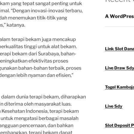
ekam yang tepat sangat penting untuk
imal. “Dengan inovasi-inovasi terbaru,
A WordPres
dah menemukan titik-titik yang
,” katanya.
u dalam terapi bekam juga mencakup
kualitas tinggi untuk alat bekam.
Link Slot Dan
 terapi bekam dari Surabaya, bahan-
eningkatkan efektivitas proses
nakan bahan-bahan terbaik, proses
Live Draw Sd
dengan lebih nyaman dan efisien,”
Togel Kamboj
 dalam dunia terapi bekam, diharapkan
 diterima oleh masyarakat luas.
Live Sdy
 Kesehatan Indonesia, terapi bekam
if untuk mengatasi berbagai masalah
, gangguan pencernaan, dan bahkan
Slot Deposit 
ikembangkan, terapi bekam dapat