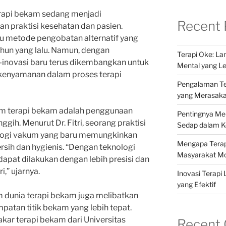
erapi bekam sedang menjadi
Recent 
n praktisi kesehatan dan pasien.
tu metode pengobatan alternatif yang
ahun yang lalu. Namun, dengan
Terapi Oke: L
inovasi baru terus dikembangkan untuk
Mental yang Le
 kenyamanan dalam proses terapi
Pengalaman Ter
yang Merasak
lam terapi bekam adalah penggunaan
Pentingnya Me
gih. Menurut Dr. Fitri, seorang praktisi
Sedap dalam Ke
nologi vakum yang baru memungkinkan
Mengapa Terapi
rsih dan hygienis. “Dengan teknologi
Masyarakat M
apat dilakukan dengan lebih presisi dan
i,” ujarnya.
Inovasi Terapi 
yang Efektif
lam dunia terapi bekam juga melibatkan
tan titik bekam yang lebih tepat.
kar terapi bekam dari Universitas
Recent