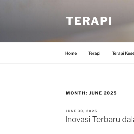
Skip
to
TERAPI
content
Home
Terapi
Terapi Kes
MONTH:
JUNE 2025
POSTED
JUNE 30, 2025
ON
Inovasi Terbaru da