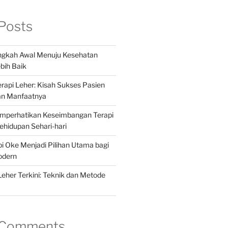
Posts
angkah Awal Menuju Kesehatan
bih Baik
api Leher: Kisah Sukses Pasien
an Manfaatnya
mperhatikan Keseimbangan Terapi
hidupan Sehari-hari
 Oke Menjadi Pilihan Utama bagi
odern
Leher Terkini: Teknik dan Metode
 Comments