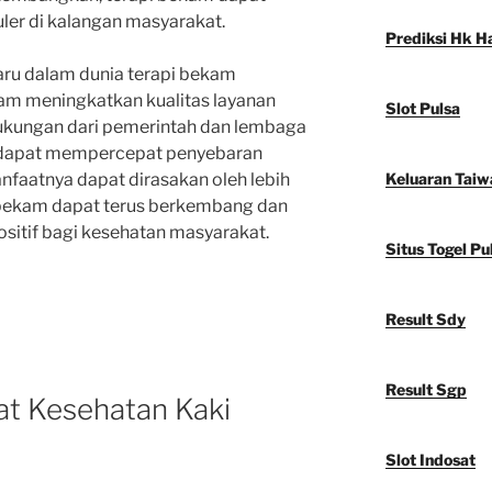
uler di kalangan masyarakat.
Prediksi Hk Ha
aru dalam dunia terapi bekam
am meningkatkan kualitas layanan
Slot Pulsa
ukungan dari pemerintah dan lembaga
n dapat mempercepat penyebaran
anfaatnya dapat dirasakan oleh lebih
Keluaran Taiw
 bekam dapat terus berkembang dan
sitif bagi kesehatan masyarakat.
Situs Togel Pu
Result Sdy
Result Sgp
t Kesehatan Kaki
Slot Indosat