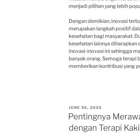
menjadi pilihan yang lebih pop
Dengan demikian, inovasi terb
merupakan langkah positif dal
kesehatan bagi masyarakat. D
kesehatan lainnya diharapka
inovasi-inovasi ini sehingga m
banyak orang. Semoga terapi
memberikan kontribusi yang po
POSTED
JUNE 30, 2025
ON
Pentingnya Merawa
dengan Terapi Kaki