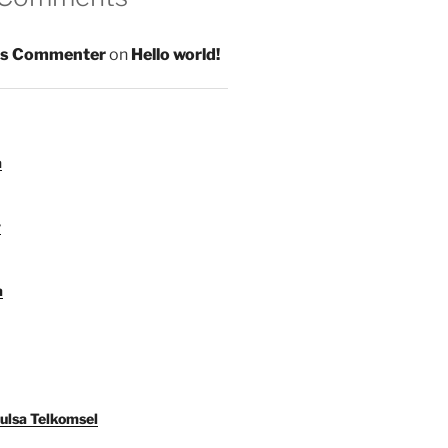
s Commenter
on
Hello world!
a
y
a
Pulsa Telkomsel