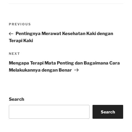
Post
Previous
PREVIOUS
navigation
Post
Pentingnya Merawat Kesehatan Kaki dengan
Terapi Kaki
Next
NEXT
Post
Mengapa Terapi Mata Penting dan Bagaimana Cara
Melakukannya dengan Benar
Search
Search