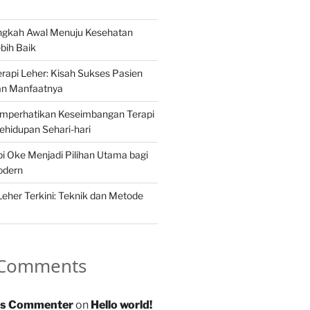
angkah Awal Menuju Kesehatan
bih Baik
api Leher: Kisah Sukses Pasien
an Manfaatnya
mperhatikan Keseimbangan Terapi
hidupan Sehari-hari
 Oke Menjadi Pilihan Utama bagi
odern
Leher Terkini: Teknik dan Metode
 Comments
s Commenter
on
Hello world!