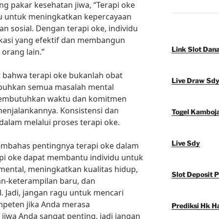
ng pakar kesehatan jiwa, “Terapi oke
u untuk meningkatkan kepercayaan
 sosial. Dengan terapi oke, individu
ikasi yang efektif dan membangun
Link Slot Dan
orang lain.”
 bahwa terapi oke bukanlah obat
Live Draw Sd
buhkan semua masalah mental
 membutuhkan waktu dan komitmen
menjalankannya. Konsistensi dan
Togel Kamboj
dalam melalui proses terapi oke.
Live Sdy
 membahas pentingnya terapi oke dalam
pi oke dapat membantu individu untuk
ental, meningkatkan kualitas hidup,
Slot Deposit 
-keterampilan baru, dan
 Jadi, jangan ragu untuk mencari
mpeten jika Anda merasa
Prediksi Hk Ha
iwa Anda sangat penting, jadi jangan