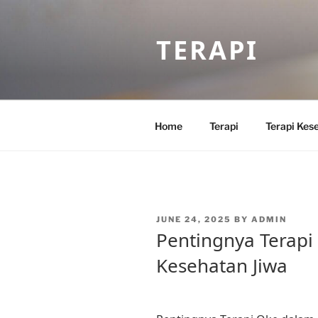
Skip
to
TERAPI
content
Home
Terapi
Terapi Kes
POSTED
JUNE 24, 2025
BY
ADMIN
ON
Pentingnya Terap
Kesehatan Jiwa