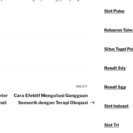
Slot Pulsa
Keluaran Taiw
Situs Togel Pu
Result Sdy
NEXT
Next
Result Sgp
Post
eter
Cara Efektif Mengatasi Gangguan
al:
Sensorik dengan Terapi Okupasi
Slot Indosat
Slot Tri