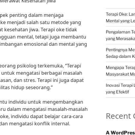
 Merawat Kesehatan Jiwa
Terapi Oke: L
pek penting dalam menjaga
Mental yang Le
oke menjadi salah satu metode yang
 kesehatan jiwa. Terapi oke tidak
Pengalaman Ter
gguan mental, tetapi juga membantu
yang Merasak
eimbangan emosional dan mental yang
Pentingnya Me
Sedap dalam Ke
seorang psikolog terkemuka, “Terapi
Mengapa Terapi
 untuk mengatasi berbagai masalah
Masyarakat M
san, dan stres. Terapi ini juga dapat
Inovasi Terapi 
tas hidup seseorang.”
yang Efektif
antu individu untuk mengembangkan
aru dalam mengatasi masalah-masalah
Recent
oke, individu dapat belajar cara-cara
an mengatasi konflik internal.
A WordPres