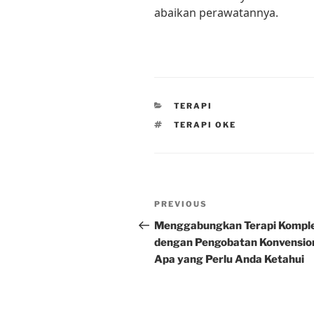
abaikan perawatannya.
CATEGORIES
TERAPI
TAGS
TERAPI OKE
Post
Previous
PREVIOUS
navigation
Post
Menggabungkan Terapi Kompl
dengan Pengobatan Konvension
Apa yang Perlu Anda Ketahui