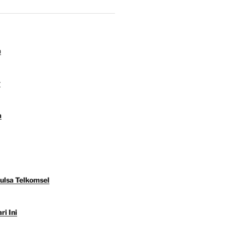
a
y
a
Pulsa Telkomsel
ri Ini