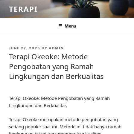
Skip
TERAPI
to
content
Menu
POSTED
JUNE 27, 2025
BY
ADMIN
ON
Terapi Okeoke: Metode
Pengobatan yang Ramah
Lingkungan dan Berkualitas
Terapi Okeoke: Metode Pengobatan yang Ramah
Lingkungan dan Berkualitas
Terapi Okeoke merupakan metode pengobatan yang
sedang populer saat ini. Metode ini tidak hanya ramah
lingkungan, tetapi juga memberikan kualitas