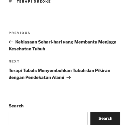
TAGS
TERAPI OKEOKE
Post
Previous
PREVIOUS
navigation
Post
Kebiasaan Sehari-hari yang Membantu Menjaga
Kesehatan Tubuh
Next
NEXT
Post
Terapi Tubuh: Menyembuhkan Tubuh dan Pikiran
dengan Pendekatan Alami
Search
Search