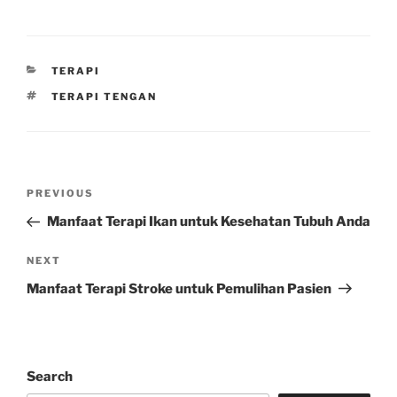
CATEGORIES
TERAPI
TAGS
TERAPI TENGAN
Post
Previous
PREVIOUS
navigation
Post
Manfaat Terapi Ikan untuk Kesehatan Tubuh Anda
Next
NEXT
Post
Manfaat Terapi Stroke untuk Pemulihan Pasien
Search