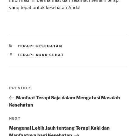
yang tepat untuk kesehatan Anda!
CATEGORIES
TERAPI KESEHATAN
TAGS
TERAPI AGAR SEHAT
Post
Previous
PREVIOUS
navigation
Post
Manfaat Terapi Saja dalam Mengatasi Masalah
Kesehatan
Next
NEXT
Post
Mengenal Lebih Jauh tentang Terapi Kaki dan
Manfaatnya bagi Kesehatan