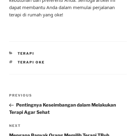
dapat membantu Anda dalam memulai perjalanan
terapi di rumah yang oke!
CATEGORIES
TERAPI
TAGS
TERAPI OKE
Post
Previous
PREVIOUS
navigation
Post
Pentingnya Keseimbangan dalam Melakukan
Terapi Agar Sehat
Next
NEXT
Post
Mengapa Banyak Orang Memilih Terapi TBuh