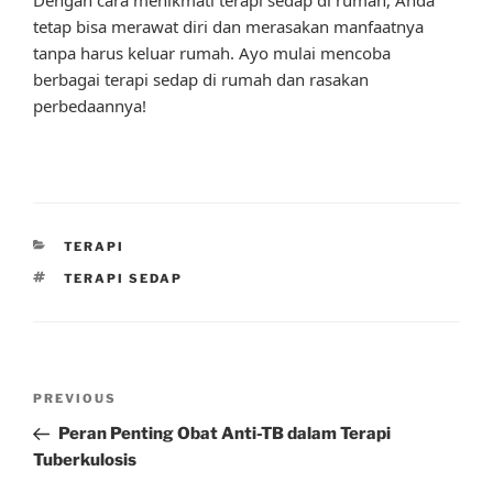
tetap bisa merawat diri dan merasakan manfaatnya
tanpa harus keluar rumah. Ayo mulai mencoba
berbagai terapi sedap di rumah dan rasakan
perbedaannya!
CATEGORIES
TERAPI
TAGS
TERAPI SEDAP
Post
Previous
PREVIOUS
navigation
Post
Peran Penting Obat Anti-TB dalam Terapi
Tuberkulosis