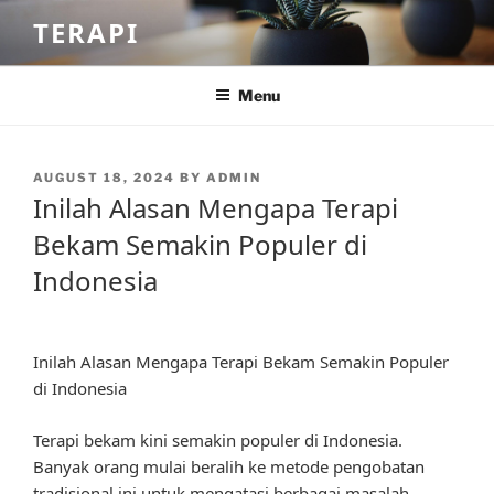
Skip
TERAPI
to
content
Menu
POSTED
AUGUST 18, 2024
BY
ADMIN
ON
Inilah Alasan Mengapa Terapi
Bekam Semakin Populer di
Indonesia
Inilah Alasan Mengapa Terapi Bekam Semakin Populer
di Indonesia
Terapi bekam kini semakin populer di Indonesia.
Banyak orang mulai beralih ke metode pengobatan
tradisional ini untuk mengatasi berbagai masalah