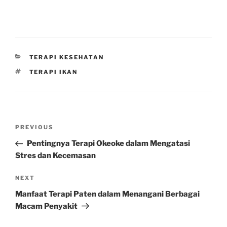
CATEGORIES
TERAPI KESEHATAN
TAGS
TERAPI IKAN
Post
Previous
PREVIOUS
navigation
Post
Pentingnya Terapi Okeoke dalam Mengatasi
Stres dan Kecemasan
Next
NEXT
Post
Manfaat Terapi Paten dalam Menangani Berbagai
Macam Penyakit