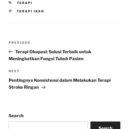
CATEGORIES
TERAPI
TAGS
TERAPI IKAN
Post
Previous
PREVIOUS
navigation
Post
Terapi Okupasi: Solusi Terbaik untuk
Meningkatkan Fungsi Tubuh Pasien
Next
NEXT
Post
Pentingnya Konsistensi dalam Melakukan Terapi
Stroke Ringan
Search
Search