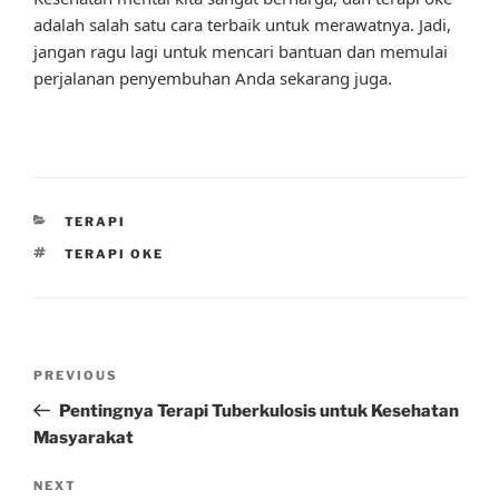
adalah salah satu cara terbaik untuk merawatnya. Jadi,
jangan ragu lagi untuk mencari bantuan dan memulai
perjalanan penyembuhan Anda sekarang juga.
CATEGORIES
TERAPI
TAGS
TERAPI OKE
Post
Previous
PREVIOUS
navigation
Post
Pentingnya Terapi Tuberkulosis untuk Kesehatan
Masyarakat
Next
NEXT