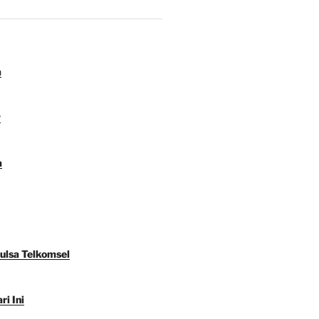
a
y
a
Pulsa Telkomsel
ri Ini