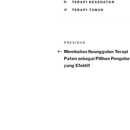
CATEGORIES
TERAPI KESEHATAN
TAGS
TERAPI TUBUH
Post
Previous
PREVIOUS
navigation
Post
Membahas Keunggulan Terapi
Paten sebagai Pilihan Pengoba
yang Efektif