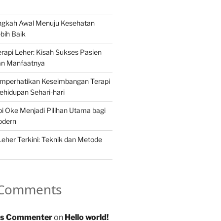
angkah Awal Menuju Kesehatan
bih Baik
api Leher: Kisah Sukses Pasien
an Manfaatnya
mperhatikan Keseimbangan Terapi
hidupan Sehari-hari
 Oke Menjadi Pilihan Utama bagi
odern
Leher Terkini: Teknik dan Metode
 Comments
s Commenter
on
Hello world!