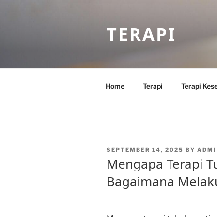
Skip
to
TERAPI
content
Home
Terapi
Terapi Kes
POSTED
SEPTEMBER 14, 2025
BY
ADMI
ON
Mengapa Terapi T
Bagaimana Melak