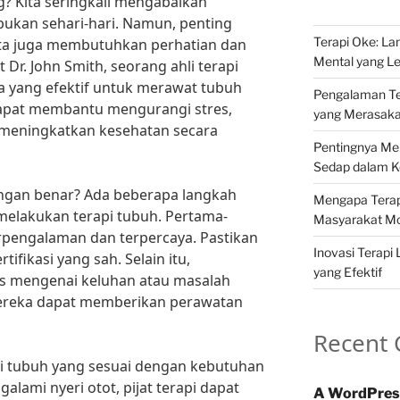
? Kita seringkali mengabaikan
ukan sehari-hari. Namun, penting
Terapi Oke: L
ita juga membutuhkan perhatian dan
Mental yang Le
Dr. John Smith, seorang ahli terapi
ara yang efektif untuk merawat tubuh
Pengalaman Ter
 dapat membantu mengurangi stres,
yang Merasak
 meningkatkan kesehatan secara
Pentingnya Me
Sedap dalam Ke
gan benar? Ada beberapa langkah
Mengapa Terapi
 melakukan terapi tubuh. Pertama-
Masyarakat M
erpengalaman dan terpercaya. Pastikan
Inovasi Terapi 
tifikasi yang sah. Selain itu,
yang Efektif
s mengenai keluhan atau masalah
mereka dapat memberikan perawatan
Recent
rapi tubuh yang sesuai dengan kebutuhan
alami nyeri otot, pijat terapi dapat
A WordPres