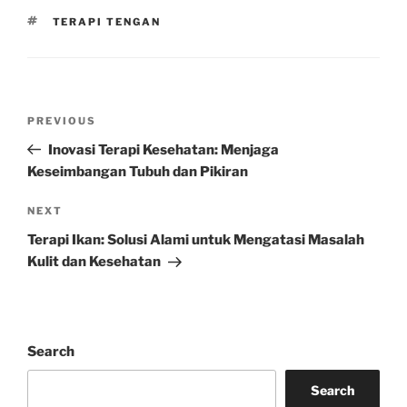
TAGS
TERAPI TENGAN
Post
Previous
PREVIOUS
navigation
Post
Inovasi Terapi Kesehatan: Menjaga
Keseimbangan Tubuh dan Pikiran
Next
NEXT
Post
Terapi Ikan: Solusi Alami untuk Mengatasi Masalah
Kulit dan Kesehatan
Search
Search