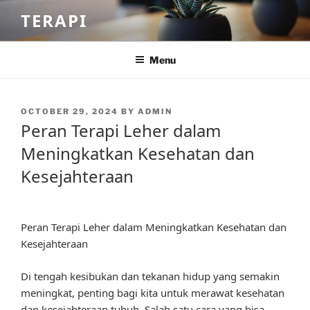
Skip
TERAPI
to
content
Menu
POSTED
OCTOBER 29, 2024
BY
ADMIN
ON
Peran Terapi Leher dalam
Meningkatkan Kesehatan dan
Kesejahteraan
Peran Terapi Leher dalam Meningkatkan Kesehatan dan
Kesejahteraan
Di tengah kesibukan dan tekanan hidup yang semakin
meningkat, penting bagi kita untuk merawat kesehatan
dan kesejahteraan tubuh. Salah satu cara yang bisa