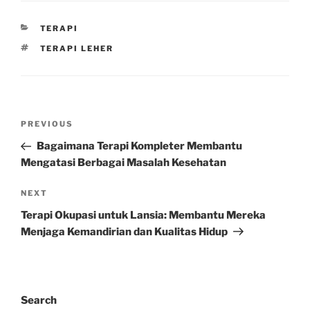
CATEGORIES
TERAPI
TAGS
TERAPI LEHER
Post
Previous
PREVIOUS
navigation
Post
Bagaimana Terapi Kompleter Membantu
Mengatasi Berbagai Masalah Kesehatan
Next
NEXT
Post
Terapi Okupasi untuk Lansia: Membantu Mereka
Menjaga Kemandirian dan Kualitas Hidup
Search