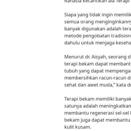
Rahasia kecantikan ala Terap
Siapa yang tidak ingin memili
semua orang menginginkannya
banyak digunakan adalah ter
metode pengobatan tradision
dahulu untuk menjaga kesehat
Menurut dr. Aisyah, seorang do
terapi bekam dapat membant
tubuh yang dapat mempengaru
membersihkan racun-racun di d
sehat dan awet muda,” kata dr
Terapi bekam memiliki banyak
satunya adalah meningkatkan 
membantu regenerasi sel-sel ku
bekam juga dapat membantu m
kulit kusam.