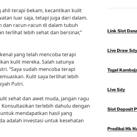
 ahli terapi bekam, kecantikan kulit
atan luar saja, tetapi juga dari dalam.
 dan racun-racun di dalam tubuh
Link Slot Dan
n terlihat lebih sehat dan bersinar,”
Live Draw Sd
rkenal yang telah mencoba terapi
an kulit mereka. Salah satunya
Putri. “Saya sudah mencoba terapi
Togel Kamboj
uaskan. Kulit saya terlihat lebih
syah Putri.
Live Sdy
 kulit sehat dan awet muda, jangan ragu
 Konsultasikan terlebih dahulu dengan
Slot Deposit 
m untuk mendapatkan hasil yang
da adalah investasi untuk kesehatan
Prediksi Hk Ha