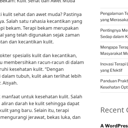
i Bekam: Kulit Sehat dan Awet Muda
Pengalaman Ter
ki kulit sehat dan awet muda? Pastinya
yang Merasak
. Salah satu rahasia kecantikan yang
api bekam. Terapi bekam merupakan
Pentingnya Me
al yang telah digunakan sejak zaman
Sedap dalam Ke
an dan kecantikan kulit.
Mengapa Terapi
Masyarakat M
kter spesialis kulit dan kecantikan,
u membersihkan racun-racun di dalam
Inovasi Terapi 
hi kesehatan kulit. “Dengan
yang Efektif
alam tubuh, kulit akan terlihat lebih
Panduan Prakti
. Aisyah.
Kesehatan Opt
 manfaat untuk kesehatan kulit. Salah
aliran darah ke kulit sehingga dapat
Recent
lit yang baru. Selain itu, terapi
engurangi jerawat, bekas luka, dan
A WordPres