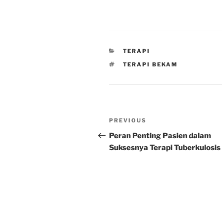
CATEGORIES
TERAPI
TAGS
TERAPI BEKAM
Post
Previous
PREVIOUS
navigation
Post
Peran Penting Pasien dalam
Suksesnya Terapi Tuberkulosis