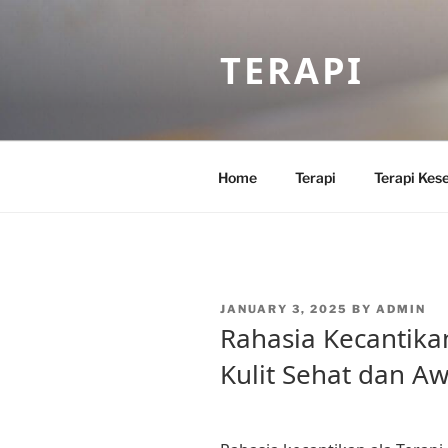
Skip
to
TERAPI
content
Home
Terapi
Terapi Kes
POSTED
JANUARY 3, 2025
BY
ADMIN
ON
Rahasia Kecantika
Kulit Sehat dan A