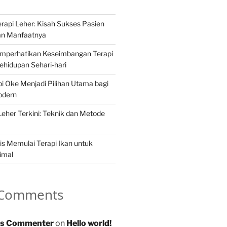
api Leher: Kisah Sukses Pasien
an Manfaatnya
mperhatikan Keseimbangan Terapi
hidupan Sehari-hari
 Oke Menjadi Pilihan Utama bagi
odern
Leher Terkini: Teknik dan Metode
s Memulai Terapi Ikan untuk
imal
 Comments
s Commenter
on
Hello world!