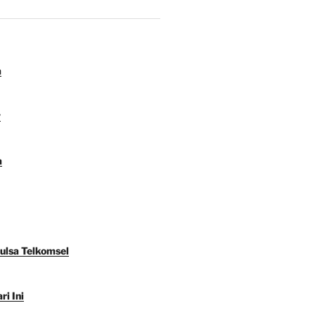
a
y
a
Pulsa Telkomsel
ri Ini