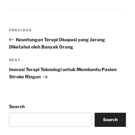
Post
Previous
PREVIOUS
navigation
Post
Keuntungan Terapi Okupasi yang Jarang
Diketahui oleh Banyak Orang
Next
NEXT
Post
Inovasi Terapi Teknologi untuk Membantu Pasien
Stroke Ringan
Search
Search