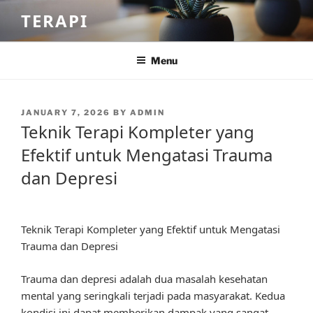
Skip
TERAPI
to
content
Menu
POSTED
JANUARY 7, 2026
BY
ADMIN
ON
Teknik Terapi Kompleter yang
Efektif untuk Mengatasi Trauma
dan Depresi
Teknik Terapi Kompleter yang Efektif untuk Mengatasi
Trauma dan Depresi
Trauma dan depresi adalah dua masalah kesehatan
mental yang seringkali terjadi pada masyarakat. Kedua
kondisi ini dapat memberikan dampak yang sangat