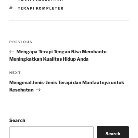
TAGS
TERAPI KOMPLETER
Post
Previous
PREVIOUS
navigation
Post
Mengapa Terapi Tengan Bisa Membantu
Meningkatkan Kualitas Hidup Anda
Next
NEXT
Post
Mengenal Jenis-Jenis Terapi dan Manfaatnya untuk
Kesehatan
Search
Search