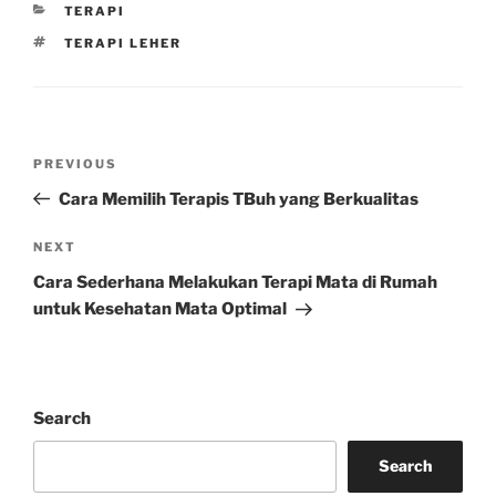
CATEGORIES
TERAPI
TAGS
TERAPI LEHER
Post
Previous
PREVIOUS
navigation
Post
Cara Memilih Terapis TBuh yang Berkualitas
Next
NEXT
Post
Cara Sederhana Melakukan Terapi Mata di Rumah
untuk Kesehatan Mata Optimal
Search
Search