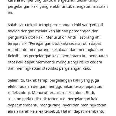
karena itu, penting untuk mengetahui teknik terapi
pergelangan kaki yang efektif untuk mengatasi masalah
ini.
Salah satu teknik terapi pergelangan kaki yang efektif
adalah dengan melakukan latihan peregangan dan
penguatan otot kaki. Menurut dr. Andri, seorang ahli
terapi fisik, “Peregangan otot kaki secara rutin dapat
membantu mengurangi kekakuan dan meningkatkan
fleksibilitas pergelangan kaki. Sementara itu, penguatan
otot kaki dapat membantu mengurangi risiko cedera
dan meningkatkan stabilitas pergelangan kaki.”
Selain itu, teknik terapi pergelangan kaki yang juga
efektif adalah dengan menggunakan terapi pijat atau
refleksiologi. Menurut terapis refleksiologi, Budi,
“Pijatan pada titik-titik tertentu di pergelangan kaki
dapat membantu mengurangi nyeri dan meningkatkan
aliran darah ke area tersebut. Hal ini dapat membantu