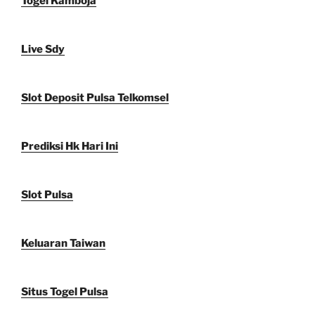
Togel Kamboja
Live Sdy
Slot Deposit Pulsa Telkomsel
Prediksi Hk Hari Ini
Slot Pulsa
Keluaran Taiwan
Situs Togel Pulsa