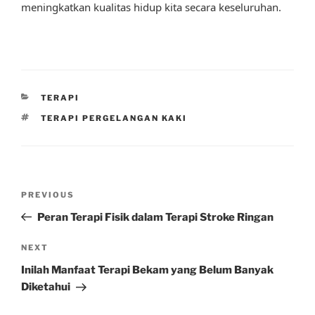
meningkatkan kualitas hidup kita secara keseluruhan.
CATEGORIES
TERAPI
TAGS
TERAPI PERGELANGAN KAKI
Post
Previous
PREVIOUS
navigation
Post
Peran Terapi Fisik dalam Terapi Stroke Ringan
Next
NEXT
Post
Inilah Manfaat Terapi Bekam yang Belum Banyak
Diketahui