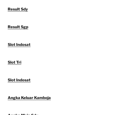
Result Sdy
Result Sgp
Slot Indosat
Slot Tri
Slot Indosat
Angka Keluar Kamboja