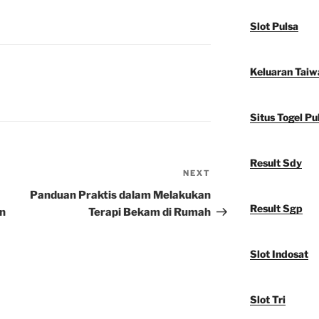
Slot Pulsa
Keluaran Taiw
Situs Togel Pu
Result Sdy
NEXT
Next
Post
Panduan Praktis dalam Melakukan
Result Sgp
n
Terapi Bekam di Rumah
Slot Indosat
Slot Tri