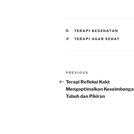
CATEGORIES
TERAPI KESEHATAN
TAGS
TERAPI AGAR SEHAT
Post
Previous
PREVIOUS
navigation
Post
Terapi Refleksi Kaki:
Mengoptimalkan Keseimbanga
Tubuh dan Pikiran