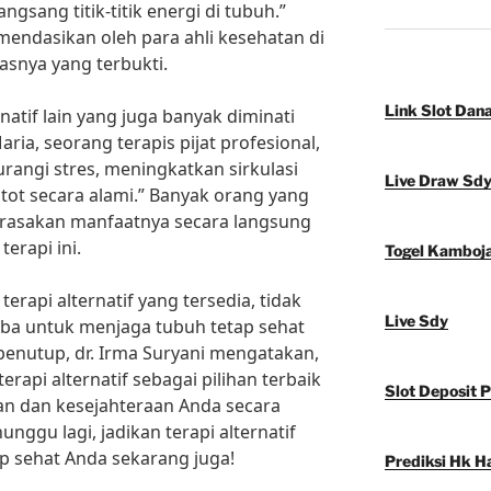
sang titik-titik energi di tubuh.”
omendasikan oleh para ahli kesehatan di
tasnya yang terbukti.
Link Slot Dan
rnatif lain yang juga banyak diminati
aria, seorang terapis pijat profesional,
angi stres, meningkatkan sirkulasi
Live Draw Sd
tot secara alami.” Banyak orang yang
erasakan manfaatnya secara langsung
erapi ini.
Togel Kamboj
erapi alternatif yang tersedia, tidak
Live Sdy
oba untuk menjaga tubuh tetap sehat
 penutup, dr. Irma Suryani mengatakan,
rapi alternatif sebagai pilihan terbaik
Slot Deposit 
n dan kesejahteraan Anda secara
nggu lagi, jadikan terapi alternatif
up sehat Anda sekarang juga!
Prediksi Hk Ha