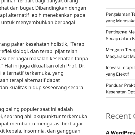
i pilihan terbaik bagi banyak orang
ehat dan bugar. Dibandingkan dengan
Pengalaman Ter
api alternatif lebih menekankan pada
yang Merasak
mi untuk menyembuhkan berbagai
Pentingnya Me
Sedap dalam Ke
rang pakar kesehatan holistik, “Terapi
Mengapa Terapi
refleksiologi, dan terapi pijat telah
Masyarakat M
tasi berbagai masalah kesehatan tanpa
Hal ini juga dikuatkan oleh Prof. Dr.
Inovasi Terapi 
i alternatif terkemuka, yang
yang Efektif
n terapi alternatif dapat
Panduan Prakti
an kualitas hidup seseorang secara
Kesehatan Opt
ng paling populer saat ini adalah
Recent
ei, seorang ahli akupunktur terkemuka
dapat membantu mengatasi berbagai
kit kepala, insomnia, dan gangguan
A WordPres