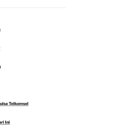
a
y
a
Pulsa Telkomsel
ri Ini