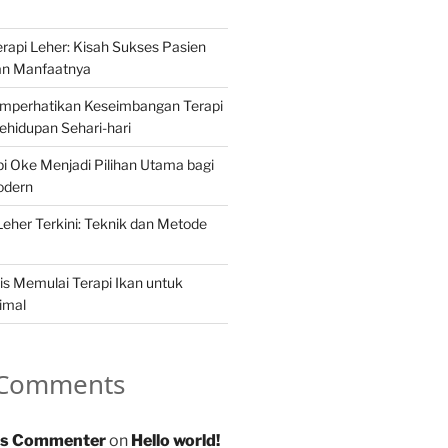
api Leher: Kisah Sukses Pasien
an Manfaatnya
mperhatikan Keseimbangan Terapi
hidupan Sehari-hari
 Oke Menjadi Pilihan Utama bagi
odern
Leher Terkini: Teknik dan Metode
s Memulai Terapi Ikan untuk
imal
 Comments
s Commenter
on
Hello world!