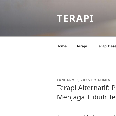
Skip
to
TERAPI
content
Home
Terapi
Terapi Kes
POSTED
JANUARY 9, 2025
BY
ADMIN
ON
Terapi Alternatif: 
Menjaga Tubuh Te