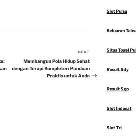
Slot Pulsa
Keluaran Taiw
Situs Togel Pu
NEXT
Next
Post
e:
Membangun Pola Hidup Sehat
san
dengan Terapi Kompleter: Panduan
Result Sdy
Praktis untuk Anda
Result Sgp
Slot Indosat
Slot Tri