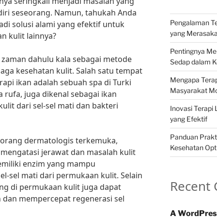
nnya seringkali menjadi masalah yang
iri seseorang. Namun, tahukah Anda
Pengalaman Ter
di solusi alami yang efektif untuk
yang Merasak
 kulit lainnya?
Pentingnya Me
ak zaman dahulu kala sebagai metode
Sedap dalam Ke
ga kesehatan kulit. Salah satu tempat
Mengapa Terapi
api ikan adalah sebuah spa di Turki
Masyarakat M
rufa, juga dikenal sebagai ikan
lit dari sel-sel mati dan bakteri
Inovasi Terapi 
yang Efektif
Panduan Prakti
eorang dermatologis terkemuka,
Kesehatan Opt
mengatasi jerawat dan masalah kulit
memiliki enzim yang mampu
-sel mati dari permukaan kulit. Selain
Recent
ng di permukaan kulit juga dapat
 dan mempercepat regenerasi sel
A WordPres