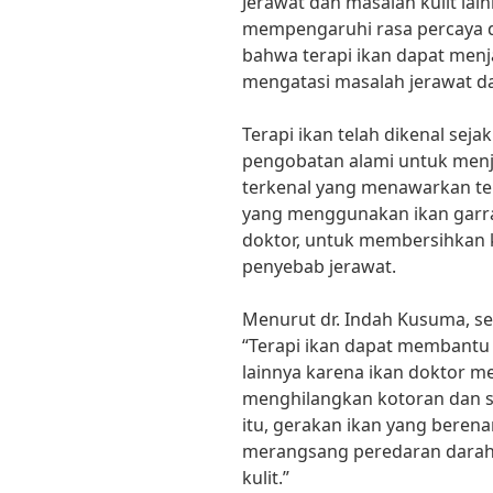
Jerawat dan masalah kulit lai
mempengaruhi rasa percaya d
bahwa terapi ikan dapat menja
mengatasi masalah jerawat dan
Terapi ikan telah dikenal sej
pengobatan alami untuk menja
terkenal yang menawarkan ter
yang menggunakan ikan garra 
doktor, untuk membersihkan ku
penyebab jerawat.
Menurut dr. Indah Kusuma, s
“Terapi ikan dapat membantu 
lainnya karena ikan doktor 
menghilangkan kotoran dan sel
itu, gerakan ikan yang berena
merangsang peredaran darah
kulit.”