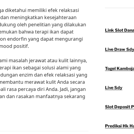
ga diketahui memiliki efek relaksasi
 dan meningkatkan kesejahteraan
idukung oleh penelitian yang dilakukan
Link Slot Dan
enemukan bahwa terapi ikan dapat
on endorfin yang dapat mengurangi
mood positif.
Live Draw Sd
ami masalah jerawat atau kulit lainnya,
rapi ikan sebagai solusi alami yang
Togel Kamboj
dungan enzim dan efek relaksasi yang
at membantu merawat kulit Anda secara
Live Sdy
 rasa percaya diri Anda. Jadi, jangan
kan dan rasakan manfaatnya sekarang
Slot Deposit 
Prediksi Hk Ha