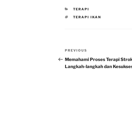
CATEGORIES
TERAPI
TAGS
TERAPI IKAN
Post
Previous
PREVIOUS
navigation
Post
Memahami Proses Terapi Strok
Langkah-langkah dan Kesukse