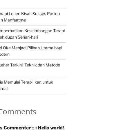
api Leher: Kisah Sukses Pasien
an Manfaatnya
mperhatikan Keseimbangan Terapi
hidupan Sehari-hari
 Oke Menjadi Pilihan Utama bagi
odern
Leher Terkini: Teknik dan Metode
s Memulai Terapi Ikan untuk
imal
 Comments
s Commenter
on
Hello world!