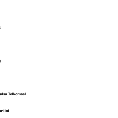
a
y
a
Pulsa Telkomsel
ri Ini