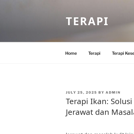
Skip
to
TERAPI
content
Home
Terapi
Terapi Kes
POSTED
JULY 25, 2025
BY
ADMIN
ON
Terapi Ikan: Solus
Jerawat dan Masal