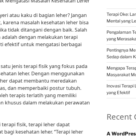
ntuk Mengatasi Masalah Kesehatan Leher
Terapi Oke: L
eri atau kaku di bagian leher? Jangan
Mental yang Le
, karena masalah kesehatan leher bisa
ika tidak ditangani dengan baik. Salah
Pengalaman Ter
a adalah dengan melakukan terapi
yang Merasak
kti efektif untuk mengatasi berbagai
Pentingnya Me
Sedap dalam Ke
atu jenis terapi fisik yang fokus pada
Mengapa Terapi
sehatan leher. Dengan menggunakan
Masyarakat M
i leher dapat membantu meredakan
Inovasi Terapi 
itas, dan memperbaiki postur tubuh.
yang Efektif
oleh terapis terlatih yang memiliki
an khusus dalam melakukan perawatan
Recent
terapi fisik, terapi leher dapat
bagi kesehatan leher. “Terapi leher
A WordPres