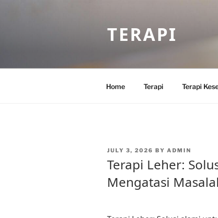
Skip
to
TERAPI
content
Home
Terapi
Terapi Kes
POSTED
JULY 3, 2026
BY
ADMIN
ON
Terapi Leher: Solu
Mengatasi Masala