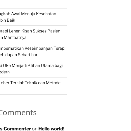
angkah Awal Menuju Kesehatan
bih Baik
api Leher: Kisah Sukses Pasien
an Manfaatnya
mperhatikan Keseimbangan Terapi
hidupan Sehari-hari
 Oke Menjadi Pilihan Utama bagi
odern
Leher Terkini: Teknik dan Metode
 Comments
s Commenter
on
Hello world!