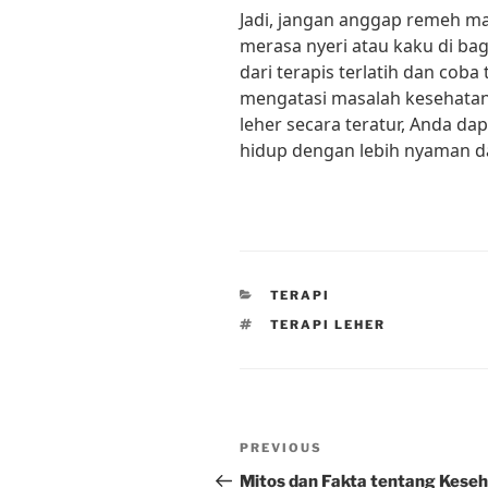
Jadi, jangan anggap remeh ma
merasa nyeri atau kaku di bag
dari terapis terlatih dan coba
mengatasi masalah kesehatan
leher secara teratur, Anda d
hidup dengan lebih nyaman d
CATEGORIES
TERAPI
TAGS
TERAPI LEHER
Post
Previous
PREVIOUS
navigation
Post
Mitos dan Fakta tentang Kese