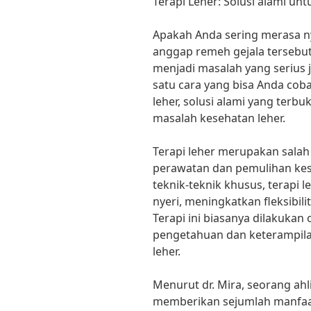
Terapi Leher: Solusi alami u
Apakah Anda sering merasa ny
anggap remeh gejala tersebut
menjadi masalah yang serius j
satu cara yang bisa Anda cob
leher, solusi alami yang terbu
masalah kesehatan leher.
Terapi leher merupakan salah s
perawatan dan pemulihan ke
teknik-teknik khusus, terap
nyeri, meningkatkan fleksibil
Terapi ini biasanya dilakukan 
pengetahuan dan keterampil
leher.
Menurut dr. Mira, seorang ahli 
memberikan sejumlah manfaat 