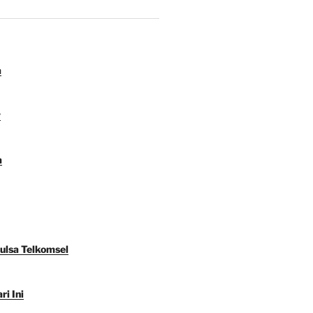
a
y
a
Pulsa Telkomsel
ri Ini