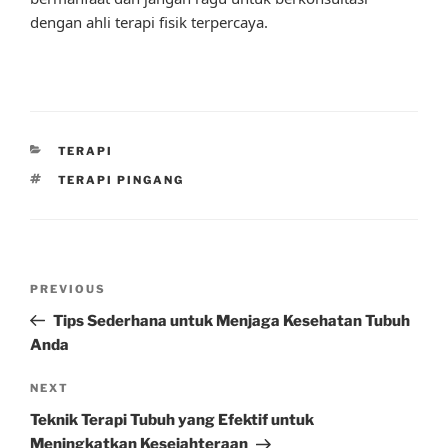
dengan ahli terapi fisik terpercaya.
CATEGORIES
TERAPI
TAGS
TERAPI PINGANG
Post
Previous
PREVIOUS
navigation
Post
Tips Sederhana untuk Menjaga Kesehatan Tubuh
Anda
Next
NEXT
Post
Teknik Terapi Tubuh yang Efektif untuk
Meningkatkan Kesejahteraan