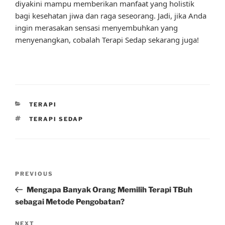
diyakini mampu memberikan manfaat yang holistik
bagi kesehatan jiwa dan raga seseorang. Jadi, jika Anda
ingin merasakan sensasi menyembuhkan yang
menyenangkan, cobalah Terapi Sedap sekarang juga!
CATEGORIES
TERAPI
TAGS
TERAPI SEDAP
Post
Previous
PREVIOUS
navigation
Post
Mengapa Banyak Orang Memilih Terapi TBuh
sebagai Metode Pengobatan?
Next
NEXT