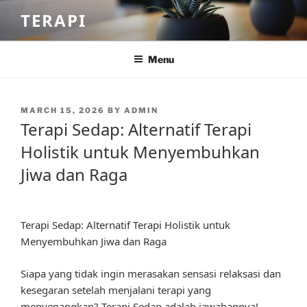
Skip
TERAPI
to
content
Menu
POSTED
MARCH 15, 2026
BY
ADMIN
ON
Terapi Sedap: Alternatif Terapi
Holistik untuk Menyembuhkan
Jiwa dan Raga
Terapi Sedap: Alternatif Terapi Holistik untuk
Menyembuhkan Jiwa dan Raga
Siapa yang tidak ingin merasakan sensasi relaksasi dan
kesegaran setelah menjalani terapi yang
menyenangkan? Terapi Sedap adalah jawabannya!