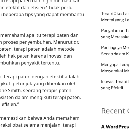
i terapi paten dan ingin memastikan
efektif dan efisien? Tidak perlu
Terapi Oke: L
ki beberapa tips yang dapat membantu
Mental yang Le
Pengalaman Ter
 memahami apa itu terapi paten dan
yang Merasak
am proses penyembuhan. Menurut dr.
Pentingnya Me
 paten, terapi paten adalah metode
Sedap dalam Ke
leh hak paten karena inovasi dan
buhkan penyakit tertentu.
Mengapa Terapi
Masyarakat M
ni terapi paten dengan efektif adalah
Inovasi Terapi 
kuti petunjuk yang diberikan oleh
yang Efektif
Jane Smith, seorang terapis paten
sisten dalam mengikuti terapi paten,
 efisien.”
Recent
tuk memastikan bahwa Anda memahami
raksi obat selama menjalani terapi
A WordPres