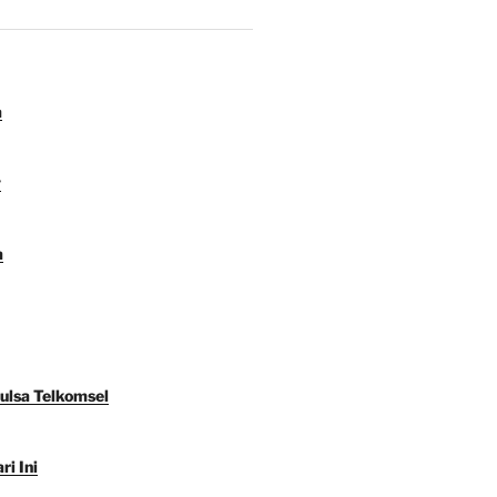
a
y
a
Pulsa Telkomsel
ri Ini