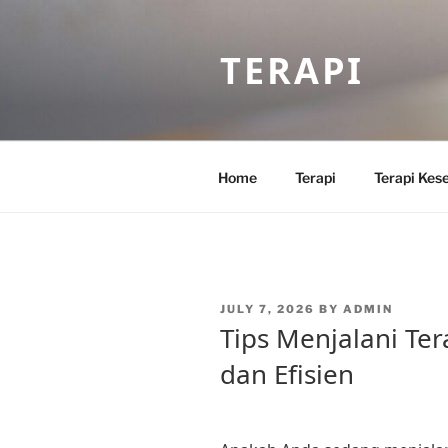
Skip
to
TERAPI
content
Home
Terapi
Terapi Kes
POSTED
JULY 7, 2026
BY
ADMIN
ON
Tips Menjalani Ter
dan Efisien