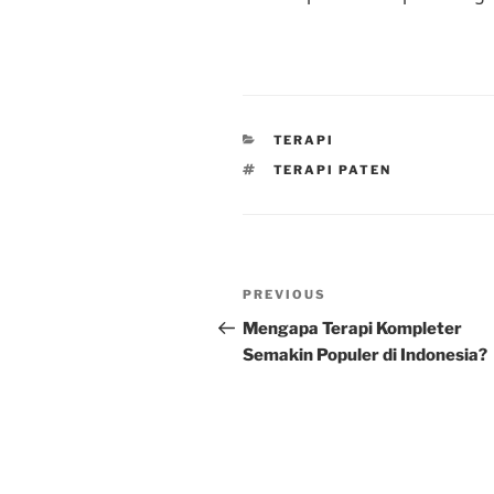
CATEGORIES
TERAPI
TAGS
TERAPI PATEN
Post
Previous
PREVIOUS
navigation
Post
Mengapa Terapi Kompleter
Semakin Populer di Indonesia?