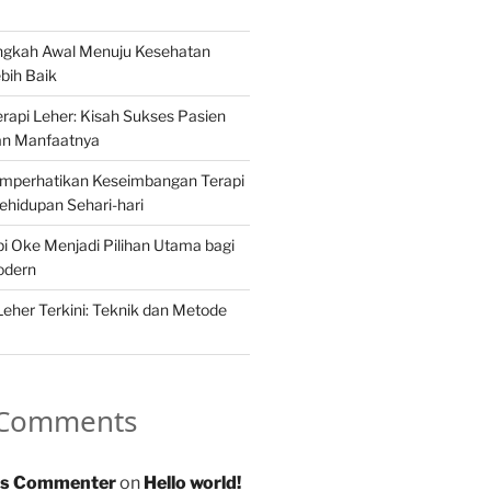
angkah Awal Menuju Kesehatan
bih Baik
api Leher: Kisah Sukses Pasien
an Manfaatnya
mperhatikan Keseimbangan Terapi
hidupan Sehari-hari
 Oke Menjadi Pilihan Utama bagi
odern
Leher Terkini: Teknik dan Metode
 Comments
s Commenter
on
Hello world!