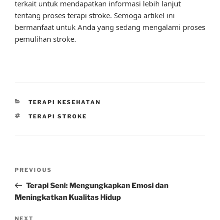
terkait untuk mendapatkan informasi lebih lanjut
tentang proses terapi stroke. Semoga artikel ini
bermanfaat untuk Anda yang sedang mengalami proses
pemulihan stroke.
CATEGORIES
TERAPI KESEHATAN
TAGS
TERAPI STROKE
Post
Previous
PREVIOUS
navigation
Post
Terapi Seni: Mengungkapkan Emosi dan
Meningkatkan Kualitas Hidup
Next
NEXT