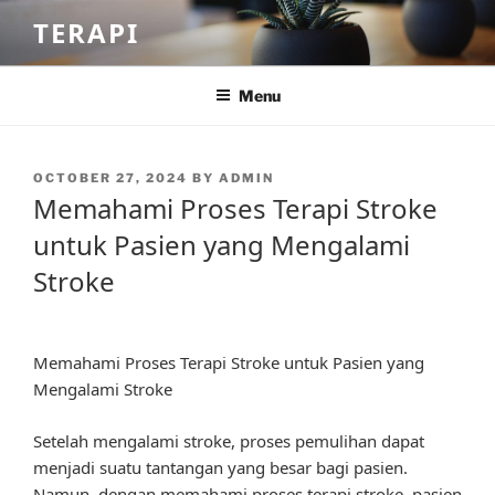
Skip
TERAPI
to
content
Menu
POSTED
OCTOBER 27, 2024
BY
ADMIN
ON
Memahami Proses Terapi Stroke
untuk Pasien yang Mengalami
Stroke
Memahami Proses Terapi Stroke untuk Pasien yang
Mengalami Stroke
Setelah mengalami stroke, proses pemulihan dapat
menjadi suatu tantangan yang besar bagi pasien.
Namun, dengan memahami proses terapi stroke, pasien