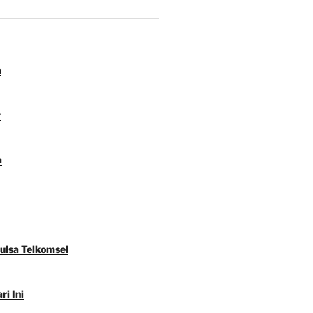
a
y
a
Pulsa Telkomsel
ri Ini