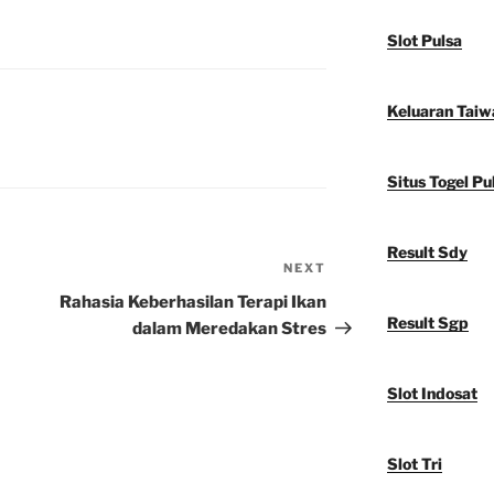
Slot Pulsa
Keluaran Taiw
Situs Togel Pu
Result Sdy
NEXT
Next
Post
Rahasia Keberhasilan Terapi Ikan
Result Sgp
dalam Meredakan Stres
Slot Indosat
Slot Tri