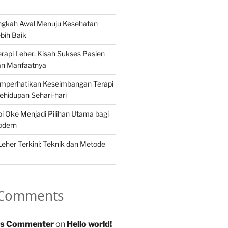
angkah Awal Menuju Kesehatan
bih Baik
api Leher: Kisah Sukses Pasien
an Manfaatnya
mperhatikan Keseimbangan Terapi
hidupan Sehari-hari
 Oke Menjadi Pilihan Utama bagi
odern
Leher Terkini: Teknik dan Metode
 Comments
s Commenter
on
Hello world!