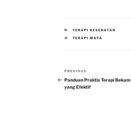
CATEGORIES
TERAPI KESEHATAN
TAGS
TERAPI MATA
Post
Previous
PREVIOUS
navigation
Post
Panduan Praktis Terapi Bekam
yang Efektif