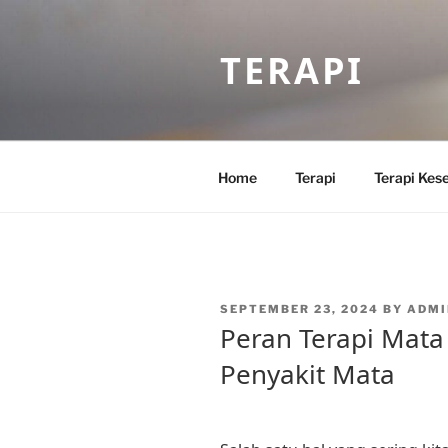
Skip
to
TERAPI
content
Home
Terapi
Terapi Kes
POSTED
SEPTEMBER 23, 2024
BY
ADMI
ON
Peran Terapi Mat
Penyakit Mata