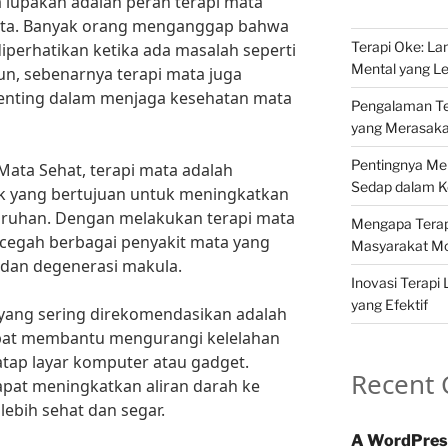
ta lupakan adalah peran terapi mata
ta. Banyak orang menganggap bahwa
Terapi Oke: L
iperhatikan ketika ada masalah seperti
Mental yang Le
n, sebenarnya terapi mata juga
penting dalam menjaga kesehatan mata
Pengalaman Ter
yang Merasak
Pentingnya Me
 Mata Sehat, terapi mata adalah
Sedap dalam Ke
ik yang bertujuan untuk meningkatkan
uruhan. Dengan melakukan terapi mata
Mengapa Terapi
encegah berbagai penyakit mata yang
Masyarakat M
k dan degenerasi makula.
Inovasi Terapi 
yang Efektif
a yang sering direkomendasikan adalah
at membantu mengurangi kelelahan
atap layar komputer atau gadget.
Recent
dapat meningkatkan aliran darah ke
ebih sehat dan segar.
A WordPres