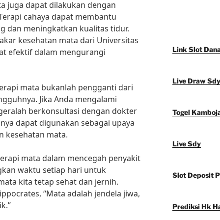
ta juga dapat dilakukan dengan
 Terapi cahaya dapat membantu
g dan meningkatkan kualitas tidur.
akar kesehatan mata dari Universitas
Link Slot Dan
gat efektif dalam mengurangi
Live Draw Sd
erapi mata bukanlah pengganti dari
ngguhnya. Jika Anda mengalami
geralah berkonsultasi dengan dokter
Togel Kamboj
anya dapat digunakan sebagai upaya
n kesehatan mata.
Live Sdy
 terapi mata dalam mencegah penyakit
kan waktu setiap hari untuk
Slot Deposit 
ata kita tetap sehat dan jernih.
ippocrates, “Mata adalah jendela jiwa,
k.”
Prediksi Hk Ha