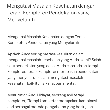
ON
Mengatasi Masalah Kesehatan dengan
Terapi Kompleter: Pendekatan yang
Menyeluruh
Mengatasi Masalah Kesehatan dengan Terapi
Kompleter: Pendekatan yang Menyeluruh
Apakah Anda sering merasa kesulitan dalam
mengatasi masalah kesehatan yang Anda alami? Salah
satu pendekatan yang dapat Anda coba adalah terapi
kompleter. Terapi kompleter merupakan pendekatan
yang menyeluruh dalam mengatasi masalah
kesehatan, baik itu fisik maupun mental.
Menurut dr. Andi Hidayat, seorang ahli terapi
kompleter, “Terapi kompleter merupakan kombinasi
dari berbagai metode pengobatan yang bertujuan