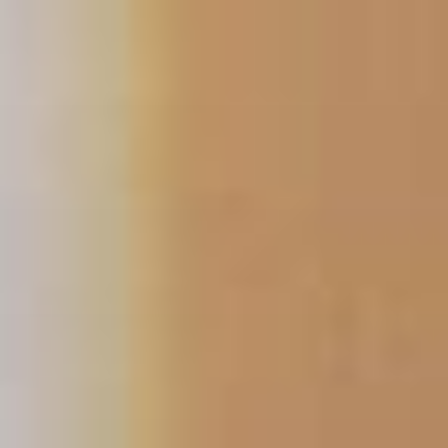
Skip
to
content