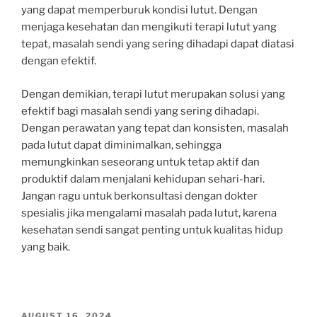
yang dapat memperburuk kondisi lutut. Dengan
menjaga kesehatan dan mengikuti terapi lutut yang
tepat, masalah sendi yang sering dihadapi dapat diatasi
dengan efektif.
Dengan demikian, terapi lutut merupakan solusi yang
efektif bagi masalah sendi yang sering dihadapi.
Dengan perawatan yang tepat dan konsisten, masalah
pada lutut dapat diminimalkan, sehingga
memungkinkan seseorang untuk tetap aktif dan
produktif dalam menjalani kehidupan sehari-hari.
Jangan ragu untuk berkonsultasi dengan dokter
spesialis jika mengalami masalah pada lutut, karena
kesehatan sendi sangat penting untuk kualitas hidup
yang baik.
POSTED
AUGUST 16, 2024